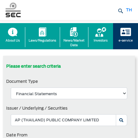
TH
About Us
Laws/Regulations
News/Market
Investors
e-service
Data
Please enter search criteria
Document Type
Issuer / Underlying / Securities
Date From