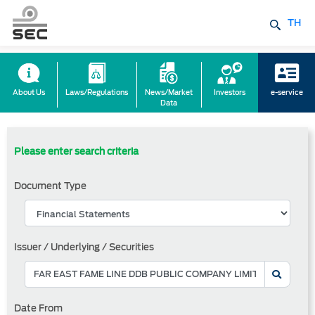
TH
About Us
Laws/Regulations
News/Market
Investors
e-service
Data
Please enter search criteria
Document Type
Issuer / Underlying / Securities
Date From