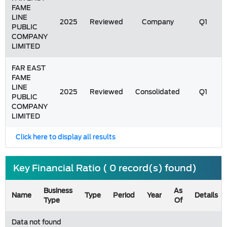
FAME
LINE
2025
Reviewed
Company
Q1
PUBLIC
COMPANY
LIMITED
FAR EAST
FAME
LINE
2025
Reviewed
Consolidated
Q1
PUBLIC
COMPANY
LIMITED
Click here to display all results
Key Financial Ratio ( 0 record(s) found)
Business
As
Name
Type
Period
Year
Details
Type
Of
Data not found