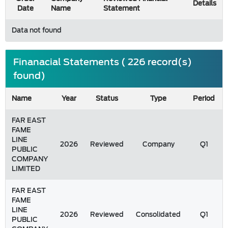
Details
Date
Name
Statement
Data not found
Finanacial Statements ( 226 record(s)
found)
Name
Year
Status
Type
Period
FAR EAST
FAME
LINE
2026
Reviewed
Company
Q1
PUBLIC
COMPANY
LIMITED
FAR EAST
FAME
LINE
2026
Reviewed
Consolidated
Q1
PUBLIC