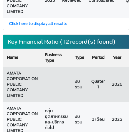
PUBLIC
2025
Reviewed
Consolidated
Q1
COMPANY
LIMITED
Click here to display all results
Key Financial Ratio ( 12 record(s) found)
Business
Name
Type
Period
Year
Type
AMATA
CORPORATION
งบ
Quater
PUBLIC
2026
รวม
1
COMPANY
LIMITED
AMATA
กลุ่ม
CORPORATION
อุตสาหกรรม
งบ
PUBLIC
3 เดือน
2025
และบริการ
รวม
COMPANY
ทั่วไป
LIMITED