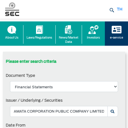
TH
About Us
Laws/Regulations
News/Market
Investors
e-service
Data
Please enter search criteria
Document Type
Issuer / Underlying / Securities
Date From