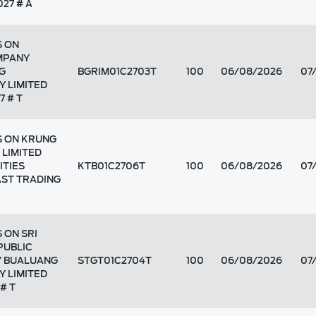
27 # A
S ON
MPANY
G
BGRIM01C2703T
100
06/08/2026
07
Y LIMITED
7 # T
S ON KRUNG
 LIMITED
ITIES
KTB01C2706T
100
06/08/2026
07
AST TRADING
 ON SRI
PUBLIC
Y BUALUANG
STGT01C2704T
100
06/08/2026
07
Y LIMITED
# T