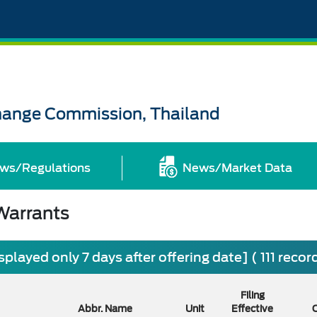
change Commission, Thailand
ws/Regulations
News/Market Data
Warrants
splayed only 7 days after offering date] ( 111 reco
Filing
Abbr. Name
Unit
Effective
O