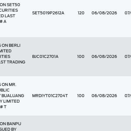
 ON SET50
CURITIES
SET5019P2612A
120
06/08/2026
07
ED LAST
# A
 ON BERLI
MITED
ITIES
BJC01C2701A
100
06/08/2026
07
AST TRADING
 ON MR.
UBLIC
Y BUALUANG
MRDIYT01C2704T
100
06/08/2026
07
Y LIMITED
# T
 ON BANPU
SUED BY