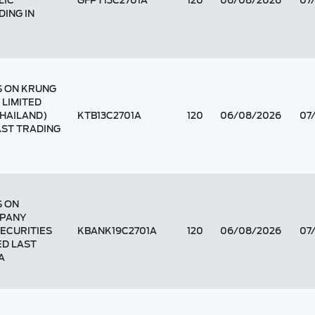
LIC
GFPT13C2701A
120
06/08/2026
07
DING IN
S ON KRUNG
 LIMITED
THAILAND)
KTB13C2701A
120
06/08/2026
07
AST TRADING
S ON
MPANY
SECURITIES
KBANK19C2701A
120
06/08/2026
07
ED LAST
A