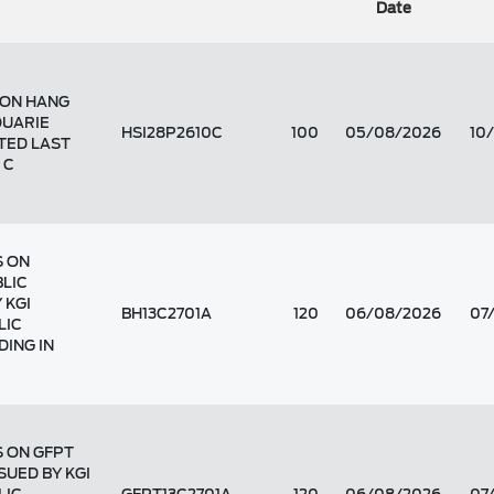
Date
 ON HANG
QUARIE
HSI28P2610C
100
05/08/2026
10
ITED LAST
 C
S ON
LIC
 KGI
BH13C2701A
120
06/08/2026
07
LIC
DING IN
 ON GFPT
SUED BY KGI