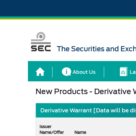
The Securities and Ex
About Us
La
New Products - Derivative 
Derivative Warrant [Data will be di
Issuer
Name/Offer
Name