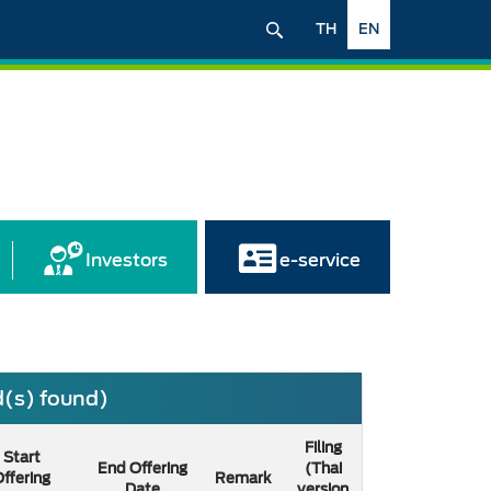
TH
EN
Investors
e-service
rd(s) found)
Filing
Start
End Offering
(Thai
ffering
Remark
Date
version