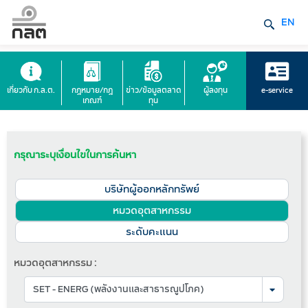
EN
เกี่ยวกับ ก.ล.ต.
กฎหมาย/กฎ
ข่าว/ข้อมูลตลาด
ผู้ลงทุน
e-service
เกณฑ์
ทุน
กรุณาระบุเงื่อนไขในการค้นหา
บริษัทผู้ออกหลักทรัพย์
หมวดอุตสาหกรรม
ระดับคะแนน
หมวดอุตสาหกรรม :