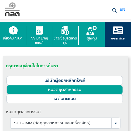
EN
เกี่ยวกับ ก.ล.ต.
กฎหมาย/กฎ
ข่าว/ข้อมูลตลาด
ผู้ลงทุน
e-service
เกณฑ์
ทุน
กรุณาระบุเงื่อนไขในการค้นหา
บริษัทผู้ออกหลักทรัพย์
หมวดอุตสาหกรรม
ระดับคะแนน
หมวดอุตสาหกรรม :