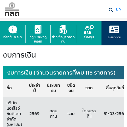
EN
เกี่ยวกับ ก.ล.ต.
กฎหมาย/กฎ
ข่าว/ข้อมูลตลาด
ผู้ลงทุน
e-service
เกณฑ์
ทุน
งบการเงิน
งบการเงิน (จำนวนรายการที่พบ 115 รายการ)
ประจำ
ประเภท
ชนิด
ชื่อ
งวด
สิ้นสุดวันที่
ปี
งบ
งบ
บริษัท
แอร์โรว์
สอบ
ไตรมาส
ซินดิเคท
2569
รวม
31/03/2569
ทาน
ที่ 1
จำกัด
(มหาชน)