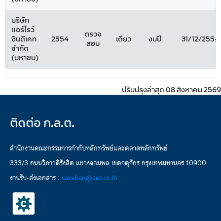
บริษัท
แอร์โรว์
ตรวจ
ซินดิเคท
2554
เดี่ยว
งบปี
31/12/2554
สอบ
จำกัด
(มหาชน)
ปรับปรุงล่าสุด 08 สิงหาคม 2569
ติดต่อ ก.ล.ต.
สำนักงานคณะกรรมการกำกับหลักทรัพย์และตลาดหลักทรัพย์
333/3 ถนนวิภาวดีรังสิต แขวงจอมพล เขตจตุจักร กรุงเทพมหานคร 10900
งานรับ-ส่งเอกสาร :
saraban@sec.or.th