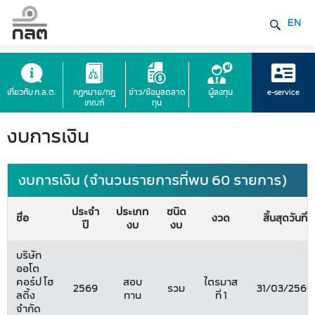
EN
เกี่ยวกับ ก.ล.ต.
กฎหมาย/กฎ
ข่าว/ข้อมูลตลาด
ผู้ลงทุน
e-service
เกณฑ์
ทุน
งบการเงิน
งบการเงิน (จำนวนรายการที่พบ 60 รายการ)
ประจำ
ประเภท
ชนิด
ชื่อ
งวด
สิ้นสุดวันที่
ปี
งบ
งบ
บริษัท
ออโต
คอร์ป โฮ
สอบ
ไตรมาส
2569
รวม
31/03/2569
ลดิ้ง
ทาน
ที่ 1
จำกัด