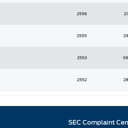
2556
2
2555
2
2553
06
2552
2
SEC Complaint Cen