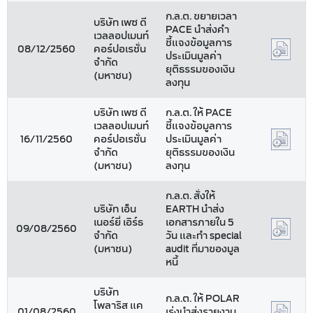
ก.ล.ต. ขยายเวลา
บริษัท เพซ ดี
PACE นำส่งคำ
เวลลอปเมนท์
ชี้แจงข้อมูลการ
08/12/2560
คอร์ปอเรชั่น
ประเมินมูลค่า
จำกัด
ยุติธรรมของเงิน
(มหาชน)
ลงทุน
บริษัท เพซ ดี
ก.ล.ต. ให้ PACE
เวลลอปเมนท์
ชี้แจงข้อมูลการ
16/11/2560
คอร์ปอเรชั่น
ประเมินมูลค่า
จำกัด
ยุติธรรมของเงิน
(มหาชน)
ลงทุน
ก.ล.ต. สั่งให้
บริษัท เอ็น
EARTH นำส่ง
เนอร์ยี่ เอิร์ธ
เอกสารภายใน 5
09/08/2560
จำกัด
วัน และทำ special
(มหาชน)
audit ที่มาของมูล
หนี้
บริษัท
ก.ล.ต. ให้ POLAR
โพลาริส แค
01/08/2560
เร่งนำส่งรายงาน