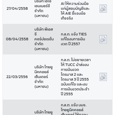
บริษัท เอไอ
AI ให้ความร่วมมือ
เอนเนอร์จี
27/04/2558
แก่ผู้สอบบัญชีและ
จำกัด
ให้ AIE ชี้แจงข้อ
(มหาชน)
เท็จจริง
บริษัท พีเอส
จี
ก.ล.ต. แจ้ง TIES
08/04/2558
คอร์ปอเรชั่น
แก้ไขงบการเงิน
จำกัด
งวด ปี 2557
(มหาชน)
ก.ล.ต. ไม่ขยายเวลา
ให้ TUCC นำส่งงบ
บริษัท ไทยยู
การเงินงวด
นีคคอยล์
ไตรมาส 2 และ
22/03/2556
เซ็นเตอร์
ไตรมาส 3 ปี 2555
จำกัด
ฉบับแก้ไข และงบ
(มหาชน)
การเงินงวดประจำ
ปี 2555
ก.ล.ต. แจ้ง บมจ.
ไทยยูนีคคอยล์
บริษัท ไทยยู
เซ็นเตอร์ ให้ความ