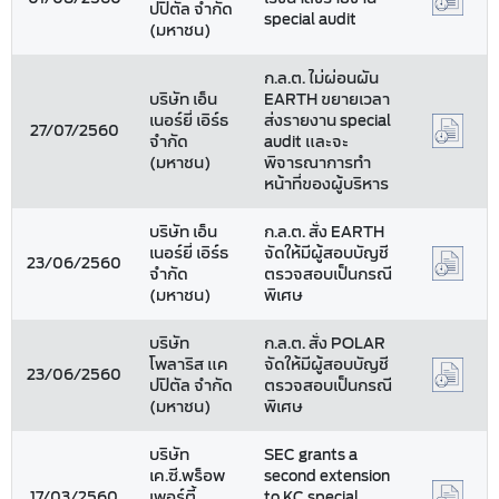
ปปิตัล จำกัด
special audit
(มหาชน)
ก.ล.ต. ไม่ผ่อนผัน
บริษัท เอ็น
EARTH ขยายเวลา
เนอร์ยี่ เอิร์ธ
ส่งรายงาน special
27/07/2560
จำกัด
audit และจะ
(มหาชน)
พิจารณาการทำ
หน้าที่ของผู้บริหาร
บริษัท เอ็น
ก.ล.ต. สั่ง EARTH
เนอร์ยี่ เอิร์ธ
จัดให้มีผู้สอบบัญชี
23/06/2560
จำกัด
ตรวจสอบเป็นกรณี
(มหาชน)
พิเศษ
บริษัท
ก.ล.ต. สั่ง POLAR
โพลาริส แค
จัดให้มีผู้สอบบัญชี
23/06/2560
ปปิตัล จำกัด
ตรวจสอบเป็นกรณี
(มหาชน)
พิเศษ
บริษัท
SEC grants a
เค.ซี.พร็อพ
second extension
17/03/2560
เพอร์ตี้
to KC special