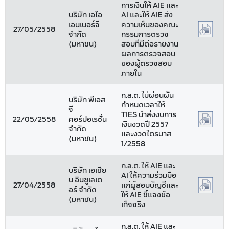
การเงินให้ AIE และ
บริษัท เอไอ
AI และให้ AIE ส่ง
เอนเนอร์จี
ความเห็นของคณะ
27/05/2558
จำกัด
กรรมการตรวจ
(มหาชน)
สอบที่มีต่อรายงาน
ผลการตรวจสอบ
ของผู้ตรวจสอบ
ภายใน
ก.ล.ต. ไม่ผ่อนผัน
บริษัท พีเอส
กำหนดเวลาให้
จี
TIES นำส่งงบการ
22/05/2558
คอร์ปอเรชั่น
เงินงวดปี 2557
จำกัด
และงวดไตรมาส
(มหาชน)
1/2558
ก.ล.ต. ให้ AIE และ
บริษัท เอเชีย
AI ให้ความร่วมมือ
น อินซูเลเต
27/04/2558
แก่ผู้สอบบัญชีและ
อร์ จำกัด
ให้ AIE ชี้แจงข้อ
(มหาชน)
เท็จจริง
ก.ล.ต. ให้ AIE และ