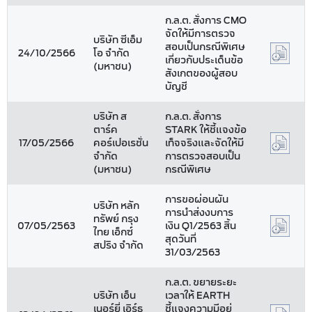
ก.ล.ต. สั่งการ CMO
จัดให้มีการตรวจ
บริษัท ซีเอ็ม
สอบเป็นกรณีพิเศษ
24/10/2566
โอ จำกัด
เกี่ยวกับประเด็นข้อ
(มหาชน)
สังเกตของผู้สอบ
บัญชี
บริษัท ส
ก.ล.ต. สั่งการ
ตาร์ค
STARK ให้ชี้แจงข้อ
17/05/2566
คอร์เปอเรชั่น
เท็จจริงและจัดให้มี
จำกัด
การตรวจสอบเป็น
(มหาชน)
กรณีพิเศษ
การขอผ่อนผัน
บริษัท หลัก
การนำส่งงบการ
ทรัพย์ กรุง
07/05/2563
เงิน Q1/2563 สิ้น
ไทย เอ็กซ์
สุดวันที่
สปริง จำกัด
31/03/2563
ก.ล.ต. ขยายระยะ
บริษัท เอ็น
เวลาให้ EARTH
เนอร์ยี่ เอิร์ธ
ชี้แจงความมีอยู่