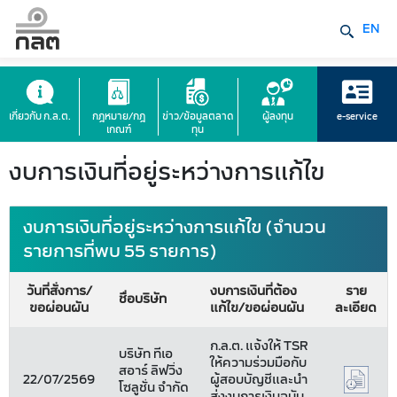
EN
เกี่ยวกับ ก.ล.ต.
กฎหมาย/กฎ
ข่าว/ข้อมูลตลาด
ผู้ลงทุน
e-service
เกณฑ์
ทุน
งบการเงินที่อยู่ระหว่างการแก้ไข
งบการเงินที่อยู่ระหว่างการแก้ไข (จำนวน
รายการที่พบ 55 รายการ)
วันที่สั่งการ/
งบการเงินที่ต้อง
ราย
ชื่อบริษัท
ขอผ่อนผัน
แก้ไข/ขอผ่อนผัน
ละเอียด
ก.ล.ต. แจ้งให้ TSR
บริษัท ทีเอ
ให้ความร่วมมือกับ
สอาร์ ลิฟวิ่ง
22/07/2569
ผู้สอบบัญชีและนำ
โซลูชั่น จำกัด
ส่งงบการเงินฉบับ