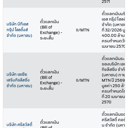
2571
ตั๋วแลกเงินบริษั
เอส กรุ๊ป โฮลดิ้
ตั๋วแลกเงิน
บริษัท บีทีเอส
จำกัด (มหาชน) 
(Bill of
กรุ๊ป โฮลดิ้งส์
II/MTN
ที่ 32/2026 มูล
Exchange) -
400.00 ล้านบ
จำกัด (มหาชน)
ระยะสั้น
ครบกำหนดวันที
เมษายน 2570
ตั๋วแลกเงินระยะ
ของบริษัท เอเซ
กิจลีสซิ่ง จำกัด
ตั๋วแลกเงิน
บริษัท เอเซีย
(มหาชน) ภายใต
(Bill of
เสริมกิจลีสซิ่ง
II/MTN
MTN ปี 2569 ชุด
Exchange) -
มูลค่า 250 ล้า
จำกัด (มหาชน)
ระยะสั้น
ครบกำหนดไถ่ถ
ที่ 20 เมษายน 
2570
ตั๋วแลกเงินของ
ศรีสวัสดิ์ คอร์ป
ตั๋วแลกเงิน
บริษัท ศรีสวัสดิ์
น จำกัด (มหาช
(Bill of