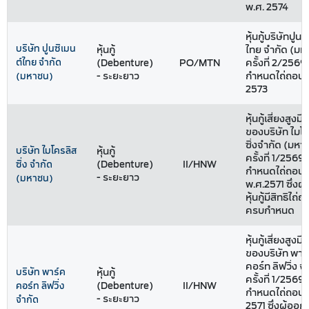
พ.ศ. 2574
หุ้นกู้บริษัทปูนซ
บริษัท ปูนซิเมน
หุ้นกู้
ไทย จำกัด (มห
ต์ไทย จำกัด
(Debenture)
PO/MTN
ครั้งที่ 2/256
- ระยะยาว
กำหนดไถ่ถอนปี
(มหาชน)
2573
หุ้นกู้เสี่ยงสูงม
ของบริษัท ไมโ
ซิ่งจำกัด (มหา
บริษัท ไมโครลิส
หุ้นกู้
ครั้งที่ 1/2569
(Debenture)
II/HNW
ซิ่ง จำกัด
กำหนดไถ่ถอนป
- ระยะยาว
(มหาชน)
พ.ศ.2571 ซึ่งผู
หุ้นกู้มีสิทธิไถ
ครบกำหนด
หุ้นกู้เสี่ยงสูงม
ของบริษัท พาร
คอร์ท ลิฟวิ่ง จ
บริษัท พาร์ค
หุ้นกู้
ครั้งที่ 1/2569
(Debenture)
II/HNW
คอร์ท ลิฟวิ่ง
กำหนดไถ่ถอนปี
- ระยะยาว
จำกัด
2571 ซึ่งผู้ออกหุ