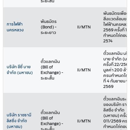
ระยะสั้น
พันธบัตรเพื่ออน
สิ่งแวดล้อมข
พันธบัตร
การไฟฟ้า
ไฟฟ้านครหลวง
(Bond) -
II/MTN
2569 ครั้งที่ 1
นครหลวง
ระยะยาว
กำหนดไถ่ถอนปี
2574
ตั๋วแลกเงิน บริษั
บาย จำกัด (ม
ตั๋วแลกเงิน
ครั้งที่ 22/256
บริษัท อีซี่ บาย
(Bill of
II/MTN
มูลค่า 200 ล้
Exchange) -
จำกัด (มหาชน)
ครบกำหนดไถ่ถ
ระยะสั้น
ที่ 4 กันยายน พ
2569
ตั๋วแลกเงินระยะ
ของบริษัท ราช
ลิสซิ่ง จำกัด
ตั๋วแลกเงิน
บริษัท ราชธานี
(มหาชน) ครั้งที
(Bill of
ลิสซิ่ง จำกัด
II/MTN
011/2569 ครบ
Exchange) -
กำหนดไถ่ถอนวัน
(มหาชน)
ระยะสั้น