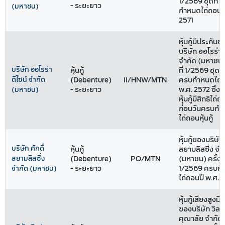
1/2569 ชุดที่ 1
- ระยะยาว
(มหาชน)
กำหนดไถ่ถอนปี
2571
หุ้นกู้มีประกันข
บริษัท ออโรร่า 
จำกัด (มหาชน) 
บริษัท ออโรร่า
หุ้นกู้
ที่ 1/2569 ชุดที่
ดีไซน์ จำกัด
(Debenture)
II/HNW/MTN
ครบกำหนดไถ่ถ
- ระยะยาว
พ.ศ. 2572 ซึ่งผ
(มหาชน)
หุ้นกู้มีสิทธิไถ่ถอ
ก่อนวันครบกำ
ไถ่ถอนหุ้นกู้
หุ้นกู้ของบริษัท 
บริษัท ศักดิ์
หุ้นกู้
สยามลิสซิ่ง จำ
สยามลิสซิ่ง
(Debenture)
PO/MTN
(มหาชน) ครั้งที
- ระยะยาว
1/2569 ครบก
จำกัด (มหาชน)
ไถ่ถอนปี พ.ศ. 
หุ้นกู้เสี่ยงสูงม
ของบริษัท วิลล่
คุณาลัย จำกัด