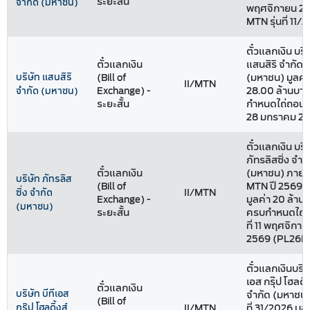
ระยะสั้น
จำกัด (มหาชน)
พฤศจิกายน 2
MTN รุ่นที่ 11/
ตั๋วแลกเงิน บริ
ตั๋วแลกเงิน
แสนสิริ จำกัด
บริษัท แสนสิริ
(Bill of
(มหาชน) มูลค่
II/MTN
Exchange) -
28.00 ล้านบา
จำกัด (มหาชน)
ระยะสั้น
กำหนดไถ่ถอน วั
28 มกราคม 2
ตั๋วแลกเงิน บริ
ภัทรลิสซิ่ง จำก
ตั๋วแลกเงิน
(มหาชน) ภายใต
บริษัท ภัทรลิส
(Bill of
MTN ปี 2569 ชุ
II/MTN
ซิ่ง จำกัด
Exchange) -
มูลค่า 20 ล้าน
(มหาชน)
ระยะสั้น
ครบกำหนดไถ่ถ
ที่ 11 พฤศจิกาย
2569 (PL26N1
ตั๋วแลกเงินบริษั
เอส กรุ๊ป โฮลดิ้
ตั๋วแลกเงิน
บริษัท บีทีเอส
จำกัด (มหาชน) 
(Bill of
กรุ๊ป โฮลดิ้งส์
II/MTN
ที่ 31/2026 มูล