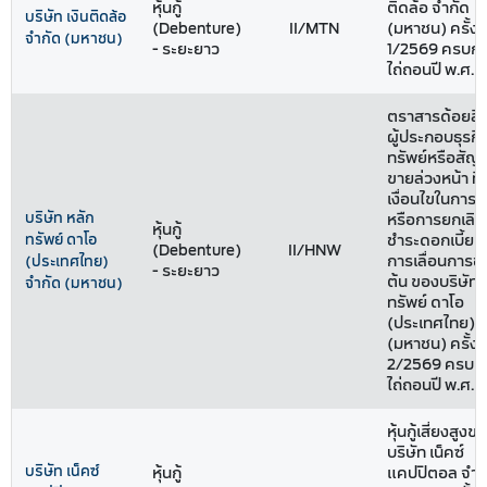
หุ้นกู้
ติดล้อ จำกัด
บริษัท เงินติดล้อ
(Debenture)
II/MTN
(มหาชน) ครั้งที
จำกัด (มหาชน)
- ระยะยาว
1/2569 ครบก
ไถ่ถอนปี พ.ศ. [
ตราสารด้อยสิ
ผู้ประกอบธุรกิ
ทรัพย์หรือสัญ
ขายล่วงหน้า ที่ม
เงื่อนไขในการเล
บริษัท หลัก
หรือการยกเลิ
หุ้นกู้
ทรัพย์ ดาโอ
ชำระดอกเบี้ย 
(Debenture)
II/HNW
การเลื่อนการชำ
(ประเทศไทย)
- ระยะยาว
ต้น ของบริษัทห
จำกัด (มหาชน)
ทรัพย์ ดาโอ
(ประเทศไทย) จ
(มหาชน) ครั้งที
2/2569 ครบก
ไถ่ถอนปี พ.ศ. 
หุ้นกู้เสี่ยงสูงข
บริษัท เน็คซ์
บริษัท เน็คซ์
หุ้นกู้
แคปปิตอล จำก