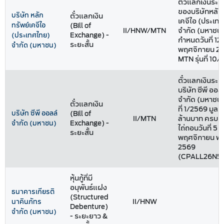
ตั๋วแลกเงินระยะ
ของบริษัทหลัก
บริษัท หลัก
ตั๋วแลกเงิน
เคจีไอ (ประเท
ทรัพย์เคจีไอ
(Bill of
II/HNW/MTN
จำกัด (มหาชน
Exchange) -
(ประเทศไทย)
กำหนดวันที่ 12
ระยะสั้น
จำกัด (มหาชน)
พฤศจิกายน 2
MTN รุ่นที่ 10
ตั๋วแลกเงินระยะ
บริษัท ซีพี ออล
จำกัด (มหาชน) 
ตั๋วแลกเงิน
ที่ 1/2569 มูล
บริษัท ซีพี ออลล์
(Bill of
II/MTN
ล้านบาท ครบ
Exchange) -
จำกัด (มหาชน)
ไถ่ถอนวันที่ 5
ระยะสั้น
พฤศจิกายน พ.
2569
(CPALL26N5
หุ้นกู้ที่มี
อนุพันธ์แฝง
ธนาคารเกียรติ
(Structured
II/HNW
นาคินภัทร
Debenture)
จำกัด (มหาชน)
- ระยะยาว &