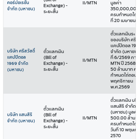
คอร์ปอเรชั่น
II/MTN
มูลค่า
Exchange) -
350,000,000
จำกัด (มหาชน)
ระยะสั้น
ครบกำหนดไถ่ถ
ที่ 20 เมษายน 
ตั๋วแลกเงินระยะ
ของบริษัท ศรีสว
แคปปิตอล 19
บริษัท ศรีสวัสดิ์
ตั๋วแลกเงิน
จำกัด (มหาชน) 
แคปปิตอล
(Bill of
ที่ 6/2569 ภาย
II/MTN
Exchange) -
MTN ปี 2568 ม
1969 จำกัด
ระยะสั้น
50 ล้านบาท ค
(มหาชน)
กำหนดไถ่ถอนวัน
พฤศจิกายน
พ.ศ.2569
ตั๋วแลกเงิน บริ
แสนสิริ จำกัด
ตั๋วแลกเงิน
(มหาชน) มูลค่
บริษัท แสนสิริ
(Bill of
II/MTN
500.00 ล้านบ
Exchange) -
จำกัด (มหาชน)
ครบกำหนดไถ่
ระยะสั้น
วันที่ 10 พฤษ
2570