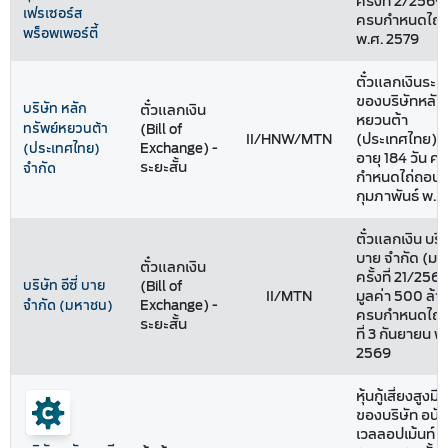
ครั้งที่ 2/2569 
เฟรเซอร์ส
ครบกำหนดไถ่ถ
พร็อพเพอร์ตี้
พ.ศ. 2579
ตั๋วแลกเงินระยะ
ของบริษัทหลัก
บริษัท หลัก
ตั๋วแลกเงิน
หยวนต้า
ทรัพย์หยวนต้า
(Bill of
II/HNW/MTN
(ประเทศไทย) จ
Exchange) -
(ประเทศไทย)
อายุ 184 วัน ค
ระยะสั้น
จำกัด
กำหนดไถ่ถอนวัน
กุมภาพันธ์ พ.ศ
ตั๋วแลกเงิน บริษั
บาย จำกัด (ม
ตั๋วแลกเงิน
ครั้งที่ 21/256
บริษัท อีซี่ บาย
(Bill of
II/MTN
มูลค่า 500 ล้
Exchange) -
จำกัด (มหาชน)
ครบกำหนดไถ่ถ
ระยะสั้น
ที่ 3 กันยายน พ
2569
หุ้นกู้เสี่ยงสูงม
ของบริษัท อนัน
เวลลอปเม้นท์ จ