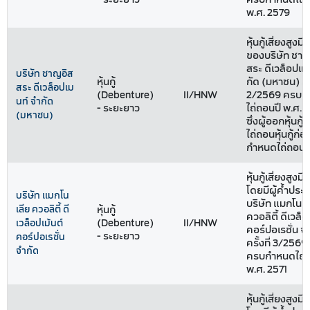
พ.ศ. 2579
หุ้นกู้เสี่ยงสูงม
ของบริษัท ชาญ
สระ ดีเวล็อปเมน
บริษัท ชาญอิส
หุ้นกู้
กัด (มหาชน) ครั้
สระ ดีเวล็อปเม
(Debenture)
II/HNW
2/2569 ครบก
นท์ จำกัด
- ระยะยาว
ไถ่ถอนปี พ.ศ. 
(มหาชน)
ซึ่งผู้ออกหุ้นกู้ม
ไถ่ถอนหุ้นกู้ก่
กำหนดไถ่ถอน
หุ้นกู้เสี่ยงสูงม
โดยมีผู้ค้ำประ
บริษัท แมกโน
บริษัท แมกโนเล
เลีย ควอลิตี้ ดี
หุ้นกู้
ควอลิตี้ ดีเวล็อ
(Debenture)
II/HNW
เวล็อปเม้นต์
คอร์ปอเรชั่น จ
- ระยะยาว
คอร์ปอเรชั่น
ครั้งที่ 3/2569 ช
จำกัด
ครบกำหนดไถ่ถ
พ.ศ. 2571
หุ้นกู้เสี่ยงสูงม