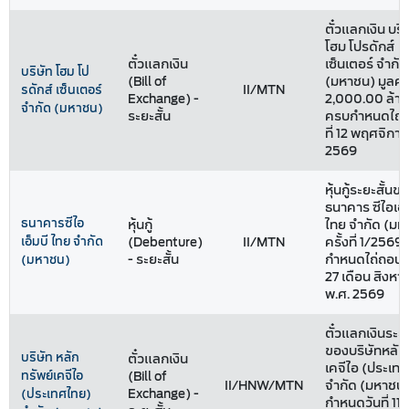
ตั๋วแลกเงิน บริ
โฮม โปรดักส์
ตั๋วแลกเงิน
เซ็นเตอร์ จำกัด
บริษัท โฮม โป
(Bill of
(มหาชน) มูลค่
II/MTN
รดักส์ เซ็นเตอร์
Exchange) -
2,000.00 ล้า
จำกัด (มหาชน)
ระยะสั้น
ครบกำหนดไถ่ถ
ที่ 12 พฤศจิกา
2569
หุ้นกู้ระยะสั้นข
ธนาคาร ซีไอเอ็
ธนาคารซีไอ
หุ้นกู้
ไทย จำกัด (มห
เอ็มบี ไทย จำกัด
(Debenture)
II/MTN
ครั้งที่ 1/2569
- ระยะสั้น
กำหนดไถ่ถอน วั
(มหาชน)
27 เดือน สิงหา
พ.ศ. 2569
ตั๋วแลกเงินระยะ
ของบริษัทหลัก
บริษัท หลัก
ตั๋วแลกเงิน
เคจีไอ (ประเท
ทรัพย์เคจีไอ
(Bill of
II/HNW/MTN
จำกัด (มหาชน
Exchange) -
(ประเทศไทย)
กำหนดวันที่ 11