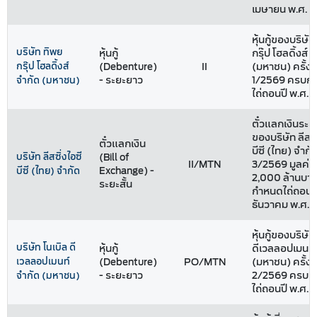
เมษายน พ.ศ. 
หุ้นกู้ของบริษั
บริษัท ทิพย
หุ้นกู้
กรุ๊ป โฮลดิ้งส์ 
กรุ๊ป โฮลดิ้งส์
(Debenture)
II
(มหาชน) ครั้งที
- ระยะยาว
1/2569 ครบก
จำกัด (มหาชน)
ไถ่ถอนปี พ.ศ. 
ตั๋วแลกเงินระยะ
ของบริษัท ลีสซิ
ตั๋วแลกเงิน
บีซี (ไทย) จำกัด 
บริษัท ลีสซิ่งไอซี
(Bill of
II/MTN
3/2569 มูลค่า
Exchange) -
บีซี (ไทย) จำกัด
2,000 ล้านบา
ระยะสั้น
กำหนดไถ่ถอนวัน
ธันวาคม พ.ศ. 
หุ้นกู้ของบริษัท
บริษัท โนเบิล ดี
หุ้นกู้
ดีเวลลอปเมนท์
เวลลอปเมนท์
(Debenture)
PO/MTN
(มหาชน) ครั้งที
- ระยะยาว
2/2569 ครบก
จำกัด (มหาชน)
ไถ่ถอนปี พ.ศ. 