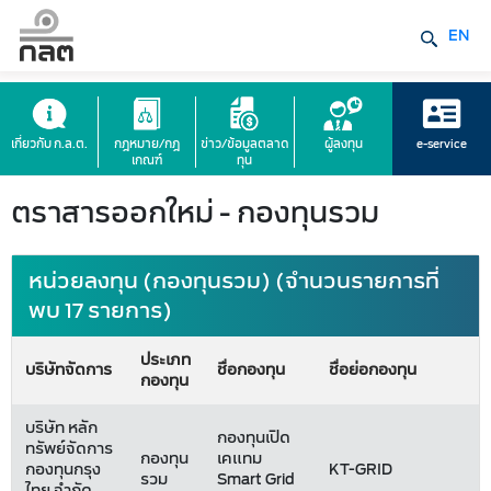
EN
เกี่ยวกับ ก.ล.ต.
กฎหมาย/กฎ
ข่าว/ข้อมูลตลาด
ผู้ลงทุน
e-service
เกณฑ์
ทุน
ตราสารออกใหม่ - กองทุนรวม
หน่วยลงทุน (กองทุนรวม) (จำนวนรายการที่
พบ 17 รายการ)
ประเภท
บริษัทจัดการ
ชื่อกองทุน
ชื่อย่อกองทุน
กองทุน
บริษัท หลัก
กองทุนเปิด
ทรัพย์จัดการ
กองทุน
เคแทม
กองทุนกรุง
KT-GRID
รวม
Smart Grid
ไทย จำกัด