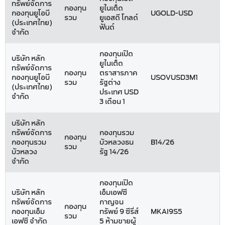
ทรัพย์จัดการ
กองทุน
ยูไนเต็ด
กองทุนยูโอบี
UGOLD-USD
รวม
ยูเอสดี โกลด์
(ประเทศไทย)
ฟันด์
จำกัด
กองทุนเปิด
บริษัท หลัก
ยูไนเต็ด
ทรัพย์จัดการ
กองทุน
ตราสารภาค
กองทุนยูโอบี
USOVUSD3M1
รวม
รัฐต่าง
(ประเทศไทย)
ประเทศ USD
จำกัด
3 เดือน 1
บริษัท หลัก
ทรัพย์จัดการ
กองทุนรวม
กองทุน
กองทุนรวม
บัวหลวงธน
B14/26
รวม
บัวหลวง
รัฐ 14/26
จำกัด
กองทุนเปิด
บริษัท หลัก
เอ็มเอฟซี
ทรัพย์จัดการ
กาญจน
กองทุน
กองทุนเอ็ม
ทรัพย์ 9 ซีรี่ส์
MKAI9S5
รวม
เอฟซี จำกัด
5 ห้ามขายผู้