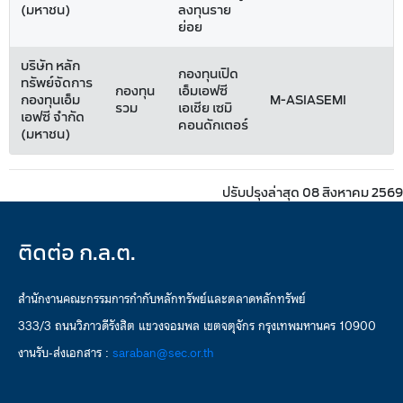
(มหาชน)
ลงทุนราย
ย่อย
บริษัท หลัก
กองทุนเปิด
ทรัพย์จัดการ
กองทุน
เอ็มเอฟซี
กองทุนเอ็ม
M-ASIASEMI
รวม
เอเชีย เซมิ
เอฟซี จำกัด
คอนดักเตอร์
(มหาชน)
ปรับปรุงล่าสุด 08 สิงหาคม 2569
ติดต่อ ก.ล.ต.
สำนักงานคณะกรรมการกำกับหลักทรัพย์และตลาดหลักทรัพย์
333/3 ถนนวิภาวดีรังสิต แขวงจอมพล เขตจตุจักร กรุงเทพมหานคร 10900
งานรับ-ส่งเอกสาร :
saraban@sec.or.th