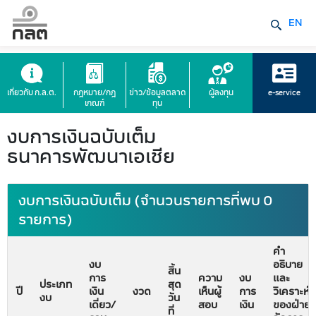
EN
เกี่ยวกับ ก.ล.ต.
กฎหมาย/กฎ
ข่าว/ข้อมูลตลาด
ผู้ลงทุน
e-service
เกณฑ์
ทุน
งบการเงินฉบับเต็ม
ธนาคารพัฒนาเอเชีย
งบการเงินฉบับเต็ม (จำนวนรายการที่พบ 0
รายการ)
คำ
งบ
อธิบาย
สิ้น
การ
ความ
งบ
และ
ประเภท
สุด
ปี
เงิน
งวด
เห็นผู้
การ
วิเคราะห์
งบ
วัน
เดี่ยว/
สอบ
เงิน
ของฝ่าย
ที่