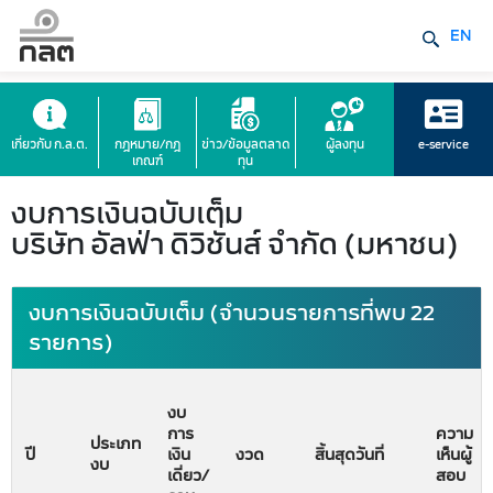
EN
เกี่ยวกับ ก.ล.ต.
กฎหมาย/กฎ
ข่าว/ข้อมูลตลาด
ผู้ลงทุน
e-service
เกณฑ์
ทุน
งบการเงินฉบับเต็ม
บริษัท อัลฟ่า ดิวิชั่นส์ จำกัด (มหาชน)
งบการเงินฉบับเต็ม (จำนวนรายการที่พบ 22
รายการ)
งบ
การ
ความ
ประเภท
ปี
เงิน
งวด
สิ้นสุดวันที่
เห็นผู้
งบ
เดี่ยว/
สอบ