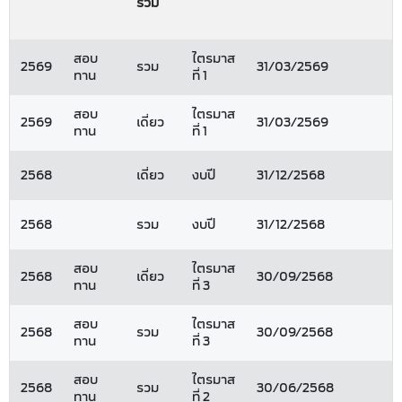
รวม
สอบ
ไตรมาส
2569
รวม
31/03/2569
ทาน
ที่ 1
สอบ
ไตรมาส
2569
เดี่ยว
31/03/2569
ทาน
ที่ 1
2568
เดี่ยว
งบปี
31/12/2568
2568
รวม
งบปี
31/12/2568
สอบ
ไตรมาส
2568
เดี่ยว
30/09/2568
ทาน
ที่ 3
สอบ
ไตรมาส
2568
รวม
30/09/2568
ทาน
ที่ 3
สอบ
ไตรมาส
2568
รวม
30/06/2568
ทาน
ที่ 2