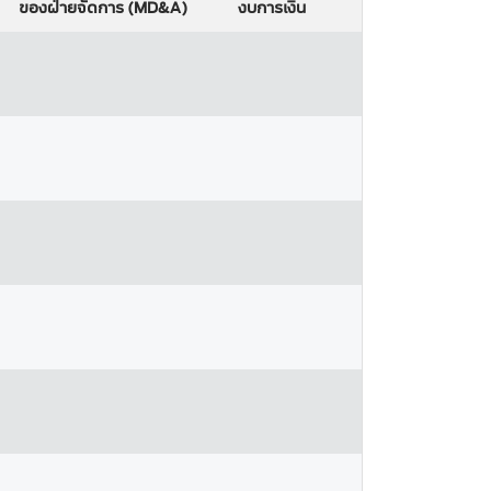
ของฝ่ายจัดการ (MD&A)
งบการเงิน