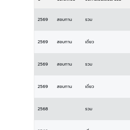
2569
สอบทาน
รวม
2569
สอบทาน
เดี่ยว
2569
สอบทาน
รวม
2569
สอบทาน
เดี่ยว
2568
รวม