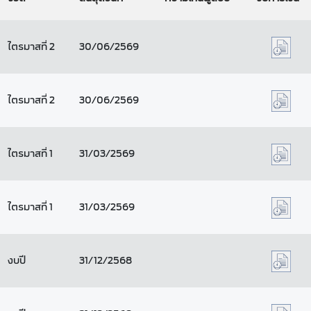
ไตรมาสที่ 2
30/06/2569
ไตรมาสที่ 2
30/06/2569
ไตรมาสที่ 1
31/03/2569
ไตรมาสที่ 1
31/03/2569
งบปี
31/12/2568