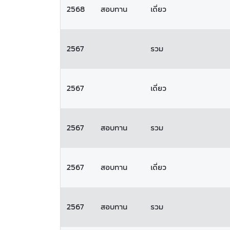
2568
สอบทาน
เดี่ยว
2567
รวม
2567
เดี่ยว
2567
สอบทาน
รวม
2567
สอบทาน
เดี่ยว
2567
สอบทาน
รวม