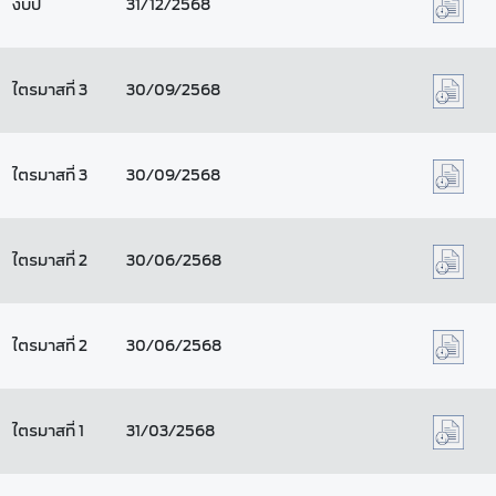
งบปี
31/12/2568
ไตรมาสที่ 3
30/09/2568
ไตรมาสที่ 3
30/09/2568
ไตรมาสที่ 2
30/06/2568
ไตรมาสที่ 2
30/06/2568
ไตรมาสที่ 1
31/03/2568