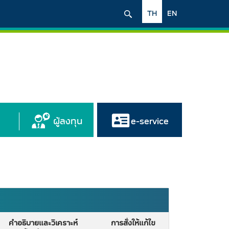
TH
EN
ผู้ลงทุน
e-service
คำอธิบายและวิเคราะห์
การสั่งให้แก้ไข