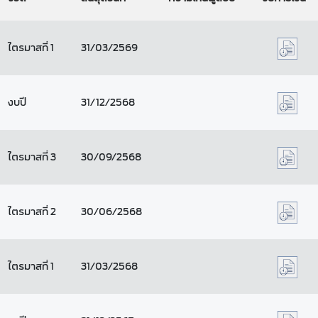
ไตรมาสที่ 1
31/03/2569
งบปี
31/12/2568
ไตรมาสที่ 3
30/09/2568
ไตรมาสที่ 2
30/06/2568
ไตรมาสที่ 1
31/03/2568