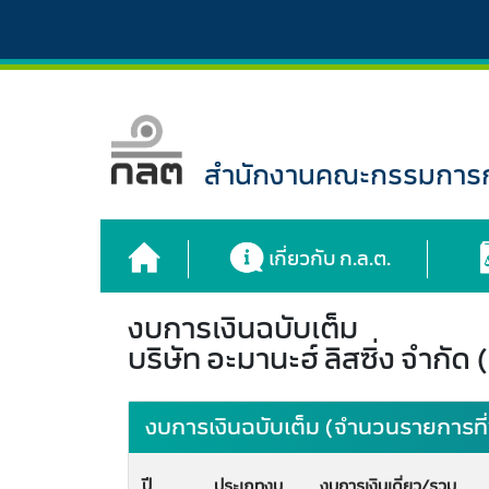
สำนักงานคณะกรรมการกำ
เกี่ยวกับ ก.ล.ต.
งบการเงินฉบับเต็ม
บริษัท อะมานะฮ์ ลิสซิ่ง จำกั
งบการเงินฉบับเต็ม (จำนวนรายการที
ปี
ประเภทงบ
งบการเงินเดี่ยว/รวม