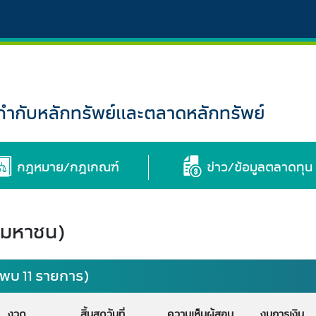
กับหลักทรัพย์และตลาดหลักทรัพย์
กฎหมาย/กฎเกณฑ์
ข่าว/ข้อมูลตลาดทุน
ด (มหาชน)
่พบ 11 รายการ)
งวด
สิ้นสุดวันที่
ความเห็นผู้สอบ
งบการเงิน