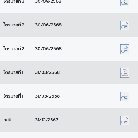
ไตรมาสที่ 3
30/09/2568
ไตรมาสที่ 2
30/06/2568
ไตรมาสที่ 2
30/06/2568
ไตรมาสที่ 1
31/03/2568
ไตรมาสที่ 1
31/03/2568
งบปี
31/12/2567