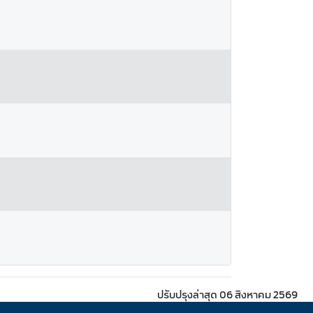
ปรับปรุงล่าสุด 06 สิงหาคม 2569