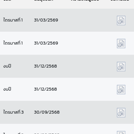
ไตรมาสที่ 1
31/03/2569
ไตรมาสที่ 1
31/03/2569
งบปี
31/12/2568
งบปี
31/12/2568
ไตรมาสที่ 3
30/09/2568