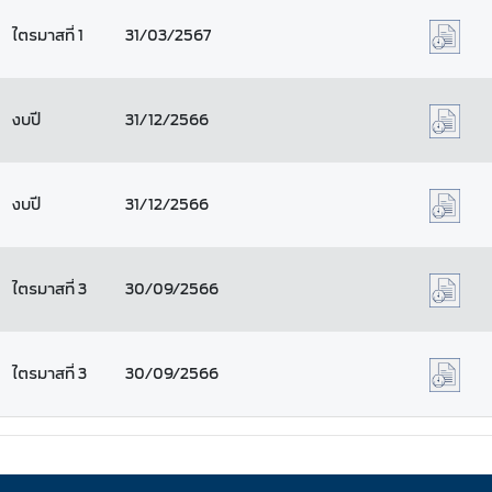
ไตรมาสที่ 1
31/03/2567
งบปี
31/12/2566
งบปี
31/12/2566
ไตรมาสที่ 3
30/09/2566
ไตรมาสที่ 3
30/09/2566