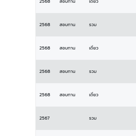
2568
สอบทาน
เดี่ยว
2568
สอบทาน
รวม
2568
สอบทาน
เดี่ยว
2568
สอบทาน
รวม
2568
สอบทาน
เดี่ยว
2567
รวม