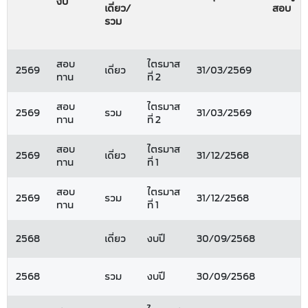
งบ
เดี่ยว/
สอบ
รวม
สอบ
ไตรมาส
2569
เดี่ยว
31/03/2569
ทาน
ที่ 2
สอบ
ไตรมาส
2569
รวม
31/03/2569
ทาน
ที่ 2
สอบ
ไตรมาส
2569
เดี่ยว
31/12/2568
ทาน
ที่ 1
สอบ
ไตรมาส
2569
รวม
31/12/2568
ทาน
ที่ 1
2568
เดี่ยว
งบปี
30/09/2568
2568
รวม
งบปี
30/09/2568