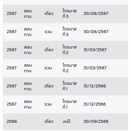
สอบ
ไตรมาส
2567
เดี่ยว
30/06/2567
ทาน
ที่ 3
สอบ
ไตรมาส
2567
รวม
30/06/2567
ทาน
ที่ 3
สอบ
ไตรมาส
2567
เดี่ยว
31/03/2567
ทาน
ที่ 2
สอบ
ไตรมาส
2567
รวม
31/03/2567
ทาน
ที่ 2
สอบ
ไตรมาส
2567
เดี่ยว
31/12/2566
ทาน
ที่ 1
สอบ
ไตรมาส
2567
รวม
31/12/2566
ทาน
ที่ 1
2566
เดี่ยว
งบปี
30/09/2566