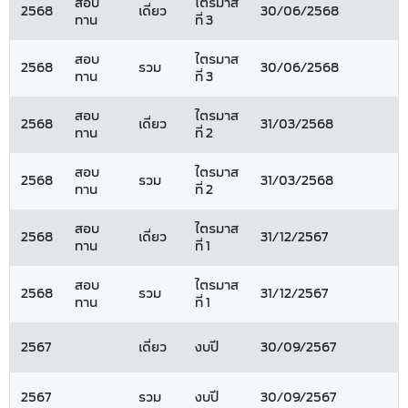
สอบ
ไตรมาส
2568
เดี่ยว
30/06/2568
ทาน
ที่ 3
สอบ
ไตรมาส
2568
รวม
30/06/2568
ทาน
ที่ 3
สอบ
ไตรมาส
2568
เดี่ยว
31/03/2568
ทาน
ที่ 2
สอบ
ไตรมาส
2568
รวม
31/03/2568
ทาน
ที่ 2
สอบ
ไตรมาส
2568
เดี่ยว
31/12/2567
ทาน
ที่ 1
สอบ
ไตรมาส
2568
รวม
31/12/2567
ทาน
ที่ 1
2567
เดี่ยว
งบปี
30/09/2567
2567
รวม
งบปี
30/09/2567