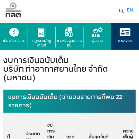
EN
เกี่ยวกับ ก.ล.ต.
กฎหมาย/กฎ
ข่าว/ข้อมูลตลาด
ผู้ลงทุน
e-service
เกณฑ์
ทุน
งบการเงินฉบับเต็ม
บริษัท ท่าอากาศยานไทย จำกัด
(มหาชน)
งบการเงินฉบับเต็ม (จำนวนรายการที่พบ 22
รายการ)
งบ
การ
ความ
ประเภท
ปี
เงิน
งวด
สิ้นสุดวันที่
เห็นผู้