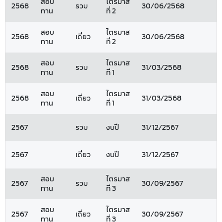
สอบ
ไตรมาส
2568
รวม
30/06/2568
ทาน
ที่ 2
สอบ
ไตรมาส
2568
เดี่ยว
30/06/2568
ทาน
ที่ 2
สอบ
ไตรมาส
2568
รวม
31/03/2568
ทาน
ที่ 1
สอบ
ไตรมาส
2568
เดี่ยว
31/03/2568
ทาน
ที่ 1
2567
รวม
งบปี
31/12/2567
2567
เดี่ยว
งบปี
31/12/2567
สอบ
ไตรมาส
2567
รวม
30/09/2567
ทาน
ที่ 3
สอบ
ไตรมาส
2567
เดี่ยว
30/09/2567
ทาน
ที่ 3