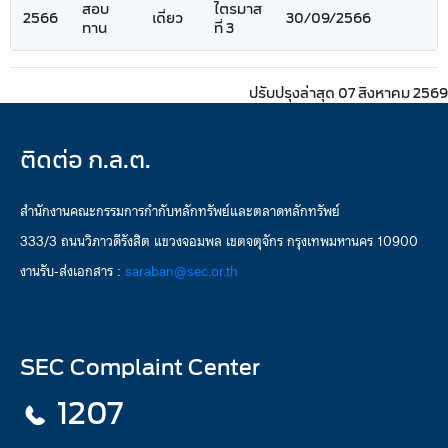
สอบ
ไตรมาส
2566
เดี่ยว
30/09/2566
ทาน
ที่ 3
ปรับปรุงล่าสุด 07 สิงหาคม 2569
ติดต่อ ก.ล.ต.
สำนักงานคณะกรรมการกำกับหลักทรัพย์และตลาดหลักทรัพย์
333/3 ถนนวิภาวดีรังสิต แขวงจอมพล เขตจตุจักร กรุงเทพมหานคร 10900
งานรับ-ส่งเอกสาร :
saraban@sec.or.th
SEC Complaint Center
1207