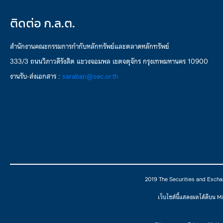
ติดต่อ ก.ล.ต.
สำนักงานคณะกรรมการกำกับหลักทรัพย์และตลาดหลักทรัพย์
333/3 ถนนวิภาวดีรังสิต แขวงจอมพล เขตจตุจักร กรุงเทพมหานคร 10900
งานรับ-ส่งเอกสาร :
saraban@sec.or.th
2019 The Securities and Excha
เว็บไซต์นี้แสดงผลได้ดีบน 