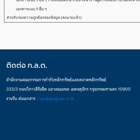
เอกสารแนบ 9 อื่น ๆ รายละเอียดเกี่ยวกับหัวหน้างานผู้ตรวจสอบภายในและหัวหน
เอกสารแนบ 9 อื่น ๆ
ส่วนรับรองความถูกต้องของข้อมูล (ลงนามแล้ว)
ติดต่อ ก.ล.ต.
สำนักงานคณะกรรมการกำกับหลักทรัพย์และตลาดหลักทรัพย์
333/3 ถนนวิภาวดีรังสิต แขวงจอมพล เขตจตุจักร กรุงเทพมหานคร 10900
งานรับ-ส่งเอกสาร :
saraban@sec.or.th