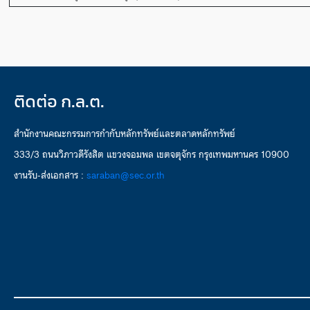
ติดต่อ ก.ล.ต.
สำนักงานคณะกรรมการกำกับหลักทรัพย์และตลาดหลักทรัพย์
333/3 ถนนวิภาวดีรังสิต แขวงจอมพล เขตจตุจักร กรุงเทพมหานคร 10900
งานรับ-ส่งเอกสาร :
saraban@sec.or.th