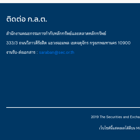
ติดต่อ ก.ล.ต.
สำนักงานคณะกรรมการกำกับหลักทรัพย์และตลาดหลักทรัพย์
333/3 ถนนวิภาวดีรังสิต แขวงจอมพล เขตจตุจักร กรุงเทพมหานคร 10900
งานรับ-ส่งเอกสาร :
saraban@sec.or.th
2019 The Securities and Excha
เว็บไซต์นี้แสดงผลได้ดีบน 