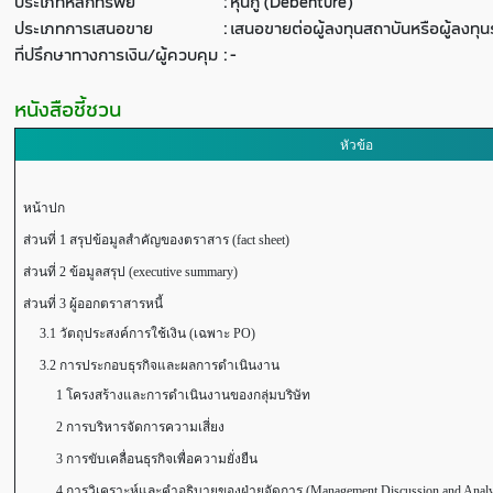
ประเภทหลักทรัพย์
:
หุ้นกู้ (Debenture)
ประเภทการเสนอขาย
:
เสนอขายต่อผู้ลงทุนสถาบันหรือผู้ลงท
ที่ปรึกษาทางการเงิน/ผู้ควบคุม
:
-
หนังสือชี้ชวน
หัวข้อ
หน้าปก
ส่วนที่ 1 สรุปข้อมูลสำคัญของตราสาร (fact sheet)
ส่วนที่ 2 ข้อมูลสรุป (executive summary)
ส่วนที่ 3 ผู้ออกตราสารหนี้
3.1 วัตถุประสงค์การใช้เงิน (เฉพาะ PO)
3.2 การประกอบธุรกิจและผลการดำเนินงาน
1 โครงสร้างและการดำเนินงานของกลุ่มบริษัท
2 การบริหารจัดการความเสี่ยง
3 การขับเคลื่อนธุรกิจเพื่อความยั่งยืน
4 การวิเคราะห์และคำอธิบายของฝ่ายจัดการ (Management Discussion and Anal