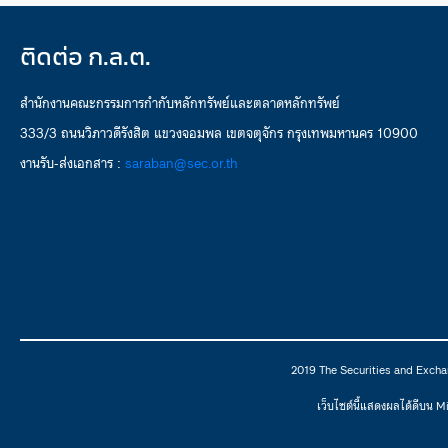
ติดต่อ ก.ล.ต.
สำนักงานคณะกรรมการกำกับหลักทรัพย์และตลาดหลักทรัพย์
333/3 ถนนวิภาวดีรังสิต แขวงจอมพล เขตจตุจักร กรุงเทพมหานคร 10900
งานรับ-ส่งเอกสาร :
saraban@sec.or.th
2019 The Securities and Excha
เว็บไซต์นี้แสดงผลได้ดีบน 