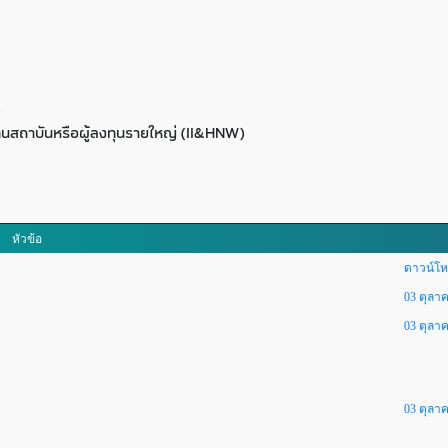
)
ุนสถาบันหรือผู้ลงทุนรายใหญ่ (II&HNW)
หัวข้อ
ดาวน์โห
03 ตุลา
03 ตุลา
03 ตุลา