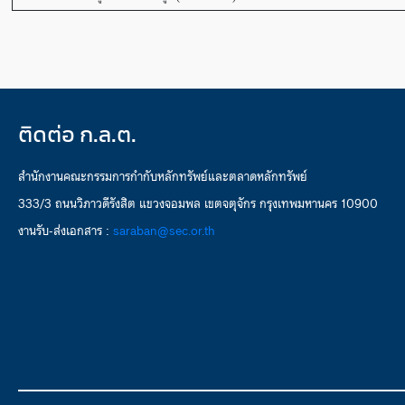
ติดต่อ ก.ล.ต.
สำนักงานคณะกรรมการกำกับหลักทรัพย์และตลาดหลักทรัพย์
333/3 ถนนวิภาวดีรังสิต แขวงจอมพล เขตจตุจักร กรุงเทพมหานคร 10900
งานรับ-ส่งเอกสาร :
saraban@sec.or.th