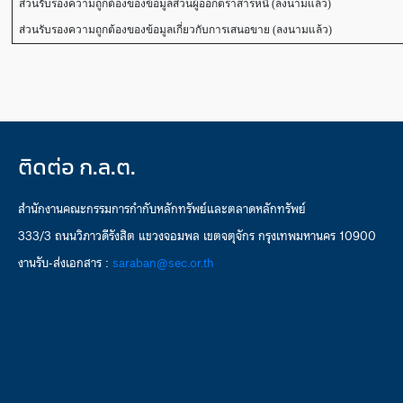
ส่วนรับรองความถูกต้องของข้อมูลส่วนผู้ออกตราสารหนี้ (ลงนามแล้ว)
ส่วนรับรองความถูกต้องของข้อมูลเกี่ยวกับการเสนอขาย (ลงนามแล้ว)
ติดต่อ ก.ล.ต.
สำนักงานคณะกรรมการกำกับหลักทรัพย์และตลาดหลักทรัพย์
333/3 ถนนวิภาวดีรังสิต แขวงจอมพล เขตจตุจักร กรุงเทพมหานคร 10900
งานรับ-ส่งเอกสาร :
saraban@sec.or.th