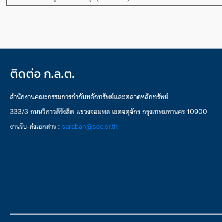
ติดต่อ ก.ล.ต.
สำนักงานคณะกรรมการกำกับหลักทรัพย์และตลาดหลักทรัพย์
333/3 ถนนวิภาวดีรังสิต แขวงจอมพล เขตจตุจักร กรุงเทพมหานคร 10900
งานรับ-ส่งเอกสาร :
saraban@sec.or.th