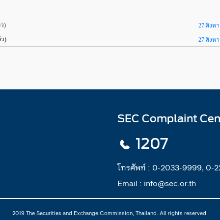
้ว)
27 สิงห
้ว)
27 สิงห
SEC Complaint Cen
1207
โทรศัพท์ :
0-2033-9999, 0-
Email :
info@sec.or.th
2019 The Securities and Exchange Commission, Thailand. All rights reserved.