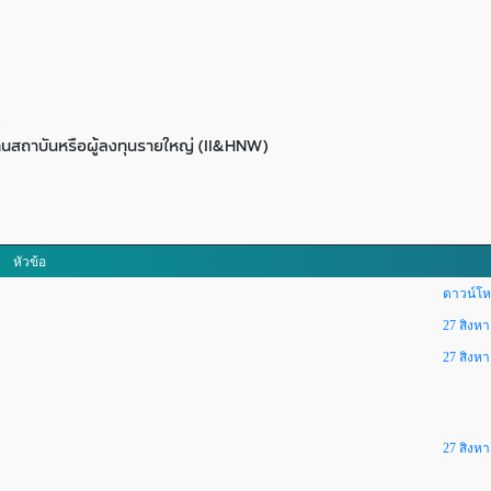
)
ุนสถาบันหรือผู้ลงทุนรายใหญ่ (II&HNW)
หัวข้อ
ดาวน์โห
27 สิงห
27 สิงห
27 สิงห