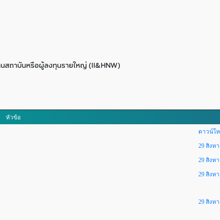
)
ุนสถาบันหรือผู้ลงทุนรายใหญ่ (II&HNW)
หัวข้อ
ดาวน์โห
29 สิงห
29 สิงห
29 สิงห
29 สิงห