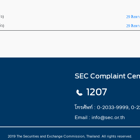
้ว)
29 สิงห
้ว)
29 สิงห
SEC Complaint Cen
1207
โทรศัพท์ :
0-2033-9999, 0-
Email :
info@sec.or.th
2019 The Securities and Exchange Commission, Thailand. All rights reserved.