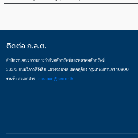
ติดต่อ ก.ล.ต.
สำนักงานคณะกรรมการกำกับหลักทรัพย์และตลาดหลักทรัพย์
333/3 ถนนวิภาวดีรังสิต แขวงจอมพล เขตจตุจักร กรุงเทพมหานคร 10900
งานรับ-ส่งเอกสาร :
saraban@sec.or.th