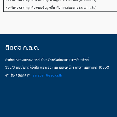
ส่วนรับรองความถูกต้องของข้อมูลส่วนผู้ออกตราสารหนี้ (ลงนามแล้ว)
ส่วนรับรองความถูกต้องของข้อมูลเกี่ยวกับการเสนอขาย (ลงนามแล้ว)
ติดต่อ ก.ล.ต.
สำนักงานคณะกรรมการกำกับหลักทรัพย์และตลาดหลักทรัพย์
333/3 ถนนวิภาวดีรังสิต แขวงจอมพล เขตจตุจักร กรุงเทพมหานคร 10900
งานรับ-ส่งเอกสาร :
saraban@sec.or.th