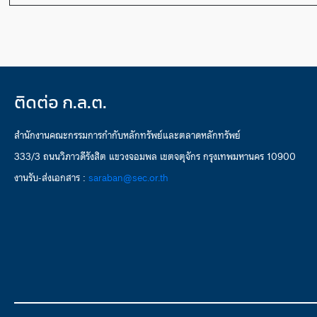
ติดต่อ ก.ล.ต.
สำนักงานคณะกรรมการกำกับหลักทรัพย์และตลาดหลักทรัพย์
333/3 ถนนวิภาวดีรังสิต แขวงจอมพล เขตจตุจักร กรุงเทพมหานคร 10900
งานรับ-ส่งเอกสาร :
saraban@sec.or.th