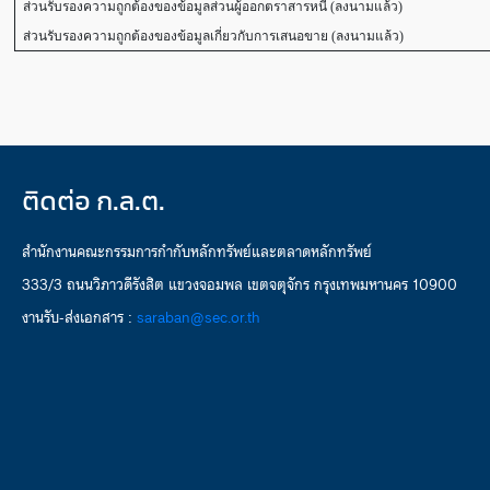
ส่วนรับรองความถูกต้องของข้อมูลส่วนผู้ออกตราสารหนี้ (ลงนามแล้ว)
ส่วนรับรองความถูกต้องของข้อมูลเกี่ยวกับการเสนอขาย (ลงนามแล้ว)
ติดต่อ ก.ล.ต.
สำนักงานคณะกรรมการกำกับหลักทรัพย์และตลาดหลักทรัพย์
333/3 ถนนวิภาวดีรังสิต แขวงจอมพล เขตจตุจักร กรุงเทพมหานคร 10900
งานรับ-ส่งเอกสาร :
saraban@sec.or.th