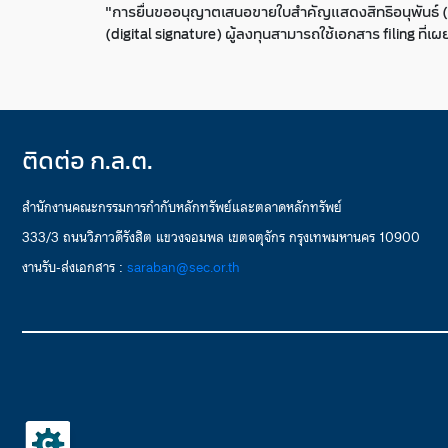
"การยื่นขออนุญาตเสนอขายใบสำคัญแสดงสิทธิอนุพันธ์ (DW
(digital signature) ผู้ลงทุนสามารถใช้เอกสาร filing ที
ติดต่อ ก.ล.ต.
สำนักงานคณะกรรมการกำกับหลักทรัพย์และตลาดหลักทรัพย์
333/3 ถนนวิภาวดีรังสิต แขวงจอมพล เขตจตุจักร กรุงเทพมหานคร 10900
งานรับ-ส่งเอกสาร :
saraban@sec.or.th