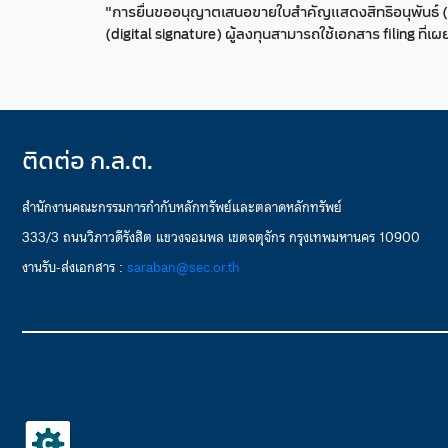
"การยื่นขออนุญาตเสนอขายใบสำคัญแสดงสิทธิอนุพันธ์ (DW
(digital signature) ผู้ลงทุนสามารถใช้เอกสาร filing ที
ติดต่อ ก.ล.ต.
สำนักงานคณะกรรมการกำกับหลักทรัพย์และตลาดหลักทรัพย์
333/3 ถนนวิภาวดีรังสิต แขวงจอมพล เขตจตุจักร กรุงเทพมหานคร 10900
งานรับ-ส่งเอกสาร :
saraban@sec.or.th