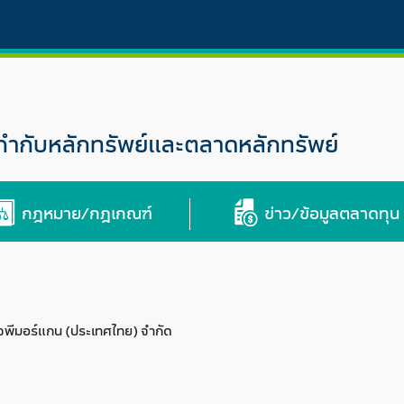
กับหลักทรัพย์และตลาดหลักทรัพย์
กฎหมาย/กฎเกณฑ์
ข่าว/ข้อมูลตลาดทุน
 เจพีมอร์แกน (ประเทศไทย) จำกัด