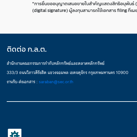
"การยื่นขออนุญาตเสนอขายใบสำคัญแสดงสิทธิอนุพันธ์ (DW
(digital signature) ผู้ลงทุนสามารถใช้เอกสาร filing ที
ติดต่อ ก.ล.ต.
สำนักงานคณะกรรมการกำกับหลักทรัพย์และตลาดหลักทรัพย์
333/3 ถนนวิภาวดีรังสิต แขวงจอมพล เขตจตุจักร กรุงเทพมหานคร 10900
งานรับ-ส่งเอกสาร :
saraban@sec.or.th