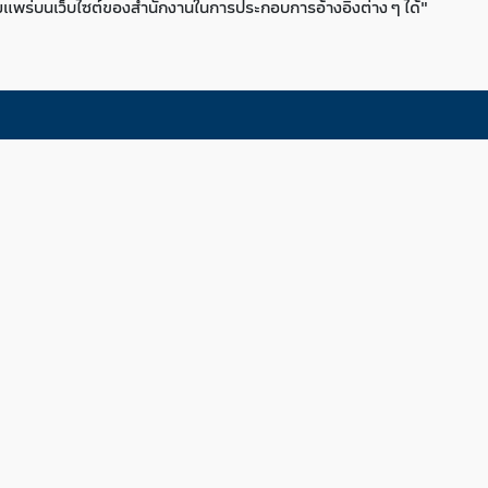
่เผยแพร่บนเว็บไซต์ของสำนักงานในการประกอบการอ้างอิงต่าง ๆ ได้"
SEC Complaint Cen
1207
โทรศัพท์ :
0-2033-9999, 0-
Email :
info@sec.or.th
2019 The Securities and Exchange Commission, Thailand. All rights reserved.
เว็บไซต์นี้แสดงผลได้ดีบน Microsoft Edge, Chrome, Safari และ Firefox
Sitemap
Privacy Notice
Website Policy
Take Down Notice