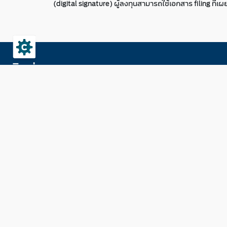
(digital signature) ผู้ลงทุนสามารถใช้เอกสาร filing ที
ติดต่อ ก.ล.ต.
สำนักงานคณะกรรมการกำกับหลักทรัพย์และตลาดหลักทรัพย์
333/3 ถนนวิภาวดีรังสิต แขวงจอมพล เขตจตุจักร กรุงเทพมหานคร 10900
งานรับ-ส่งเอกสาร :
saraban@sec.or.th