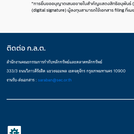
"การยื่นขออนุญาตเสนอขายใบสำคัญแสดงสิทธิอนุพันธ์ (DW
(digital signature) ผู้ลงทุนสามารถใช้เอกสาร filing ที
ติดต่อ ก.ล.ต.
สำนักงานคณะกรรมการกำกับหลักทรัพย์และตลาดหลักทรัพย์
333/3 ถนนวิภาวดีรังสิต แขวงจอมพล เขตจตุจักร กรุงเทพมหานคร 10900
งานรับ-ส่งเอกสาร :
saraban@sec.or.th