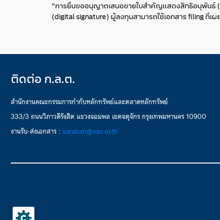
"การยื่นขออนุญาตเสนอขายใบสำคัญแสดงสิทธิอนุพันธ์ (DW
(digital signature) ผู้ลงทุนสามารถใช้เอกสาร filing ที
ติดต่อ ก.ล.ต.
สำนักงานคณะกรรมการกำกับหลักทรัพย์และตลาดหลักทรัพย์
333/3 ถนนวิภาวดีรังสิต แขวงจอมพล เขตจตุจักร กรุงเทพมหานคร 10900
งานรับ-ส่งเอกสาร :
saraban@sec.or.th