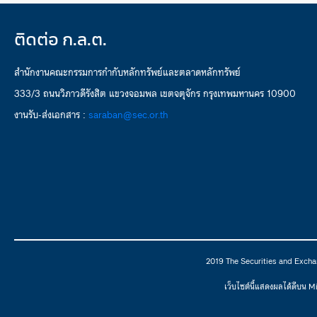
ติดต่อ ก.ล.ต.
สำนักงานคณะกรรมการกำกับหลักทรัพย์และตลาดหลักทรัพย์
333/3 ถนนวิภาวดีรังสิต แขวงจอมพล เขตจตุจักร กรุงเทพมหานคร 10900
งานรับ-ส่งเอกสาร :
saraban@sec.or.th
2019 The Securities and Excha
เว็บไซต์นี้แสดงผลได้ดีบน 