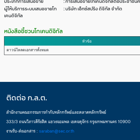
ประเภทการเสนอขาย
:
การเสนอขายโทเคนดิจิทัลต่อประชาชนค
ผู้ให้บริการระบบเสนอขายโท
:
บริษัท เอ็กซ์สปริง ดิจิทัล จำกัด
เคนดิจิทัล
หนังสือชี้ชวนโทเคนดิจิทัล
หัวข้อ
ดาวน์โหลดเอกสารทั้งหมด
ติดต่อ ก.ล.ต.
สำนักงานคณะกรรมการกำกับหลักทรัพย์และตลาดหลักทรัพย์
333/3 ถนนวิภาวดีรังสิต แขวงจอมพล เขตจตุจักร กรุงเทพมหานคร 10900
งานรับ-ส่งเอกสาร :
saraban@sec.or.th