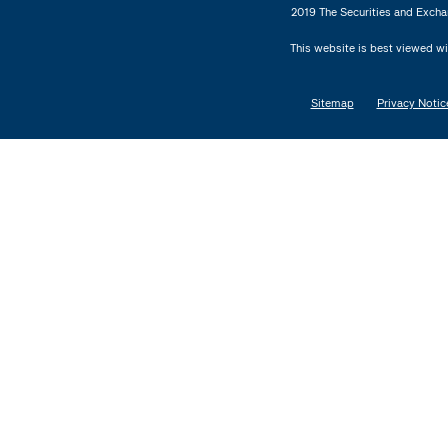
2019 The Securities and Excha
This website is best viewed wi
Sitemap
Privacy Notic