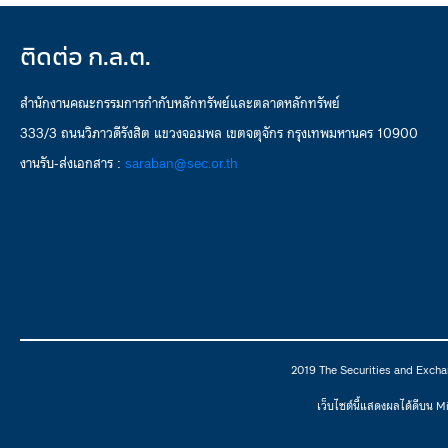
ติดต่อ ก.ล.ต.
สำนักงานคณะกรรมการกำกับหลักทรัพย์และตลาดหลักทรัพย์
333/3 ถนนวิภาวดีรังสิต แขวงจอมพล เขตจตุจักร กรุงเทพมหานคร 10900
งานรับ-ส่งเอกสาร :
saraban@sec.or.th
2019 The Securities and Excha
เว็บไซต์นี้แสดงผลได้ดีบน 