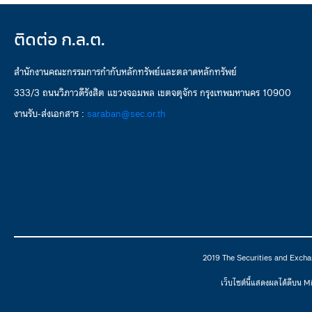
ติดต่อ ก.ล.ต.
สำนักงานคณะกรรมการกำกับหลักทรัพย์และตลาดหลักทรัพย์
333/3 ถนนวิภาวดีรังสิต แขวงจอมพล เขตจตุจักร กรุงเทพมหานคร 10900
งานรับ-ส่งเอกสาร :
saraban@sec.or.th
2019 The Securities and Excha
เว็บไซต์นี้แสดงผลได้ดีบน 