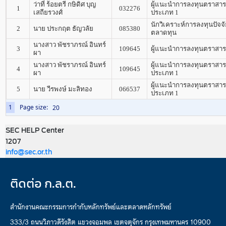
ว่าที่ ร้อยตรี กษิดิศ บุญ
ผู้แนะนำการลงทุนตราสาร
1
032276
เสถียรวงศ์
ประเภท 1
นักวิเคราะห์การลงทุนปัจจ
2
นาย ประกฤต ธัญวลัย
085380
ตลาดทุน
นางสาว พัชราภรณ์ อินทร์
3
109645
ผู้แนะนำการลงทุนตราสารท
ผา
นางสาว พัชราภรณ์ อินทร์
ผู้แนะนำการลงทุนตราสาร
4
109645
ผา
ประเภท 1
ผู้แนะนำการลงทุนตราสาร
5
นาย วีรพงษ์ มะลิทอง
066537
ประเภท 1
1
Page size:
SEC HELP Center
1207
info@sec.or.th
ติดต่อ ก.ล.ต.
สำนักงานคณะกรรมการกำกับหลักทรัพย์และตลาดหลักทรัพย์
333/3 ถนนวิภาวดีรังสิต แขวงจอมพล เขตจตุจักร กรุงเทพมหานคร 10900