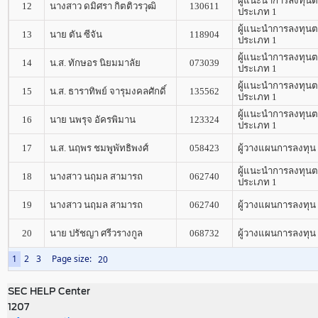
ผู้แนะนำการลงทุนต
12
นางสาว ดมิศรา กิตติวรวุฒิ
130611
ประเภท 1
ผู้แนะนำการลงทุนต
13
นาย ตัน ซีจัน
118904
ประเภท 1
ผู้แนะนำการลงทุนต
14
น.ส. ทักษอร นิยมมาลัย
073039
ประเภท 1
ผู้แนะนำการลงทุนต
15
น.ส. ธาราทิพย์ จารุมงคลศักดิ์
135562
ประเภท 1
ผู้แนะนำการลงทุนต
16
นาย นพรุจ อัครพิมาน
123324
ประเภท 1
17
น.ส. นฤพร ชมพูพัทธิพงศ์
058423
ผู้วางแผนการลงทุน
ผู้แนะนำการลงทุนต
18
นางสาว นฤมล สามารถ
062740
ประเภท 1
19
นางสาว นฤมล สามารถ
062740
ผู้วางแผนการลงทุน
20
นาย ปรัชญา ศรีวรางกูล
068732
ผู้วางแผนการลงทุน
1
2
3
Page size:
SEC HELP Center
1207