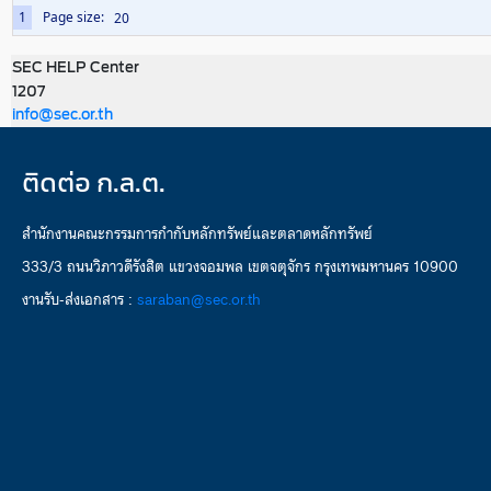
1
Page size:
SEC HELP Center
1207
info@sec.or.th
ติดต่อ ก.ล.ต.
สำนักงานคณะกรรมการกำกับหลักทรัพย์และตลาดหลักทรัพย์
333/3 ถนนวิภาวดีรังสิต แขวงจอมพล เขตจตุจักร กรุงเทพมหานคร 10900
งานรับ-ส่งเอกสาร :
saraban@sec.or.th