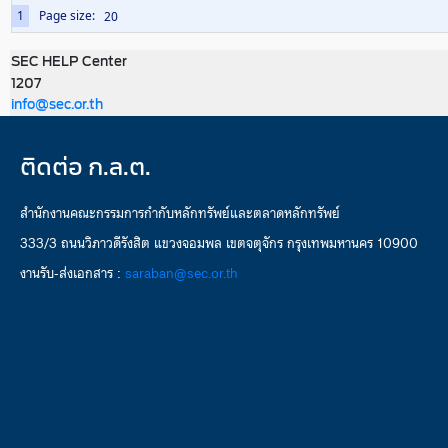
1
Page size:
SEC HELP Center
1207
info@sec.or.th
ติดต่อ ก.ล.ต.
สำนักงานคณะกรรมการกำกับหลักทรัพย์และตลาดหลักทรัพย์
333/3 ถนนวิภาวดีรังสิต แขวงจอมพล เขตจตุจักร กรุงเทพมหานคร 10900
งานรับ-ส่งเอกสาร :
saraban@sec.or.th